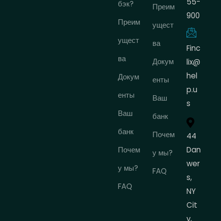
55-
бэк?
Преим
900
Преим
ущест
ущест
ва
Finc
ва
Докум
lix@
hel
Докум
енты
p.u
енты
Ваш
s
Ваш
банк
банк
Почем
44
Почем
Dan
у мы?
wer
у мы?
FAQ
s,
FAQ
NY
Cit
y,