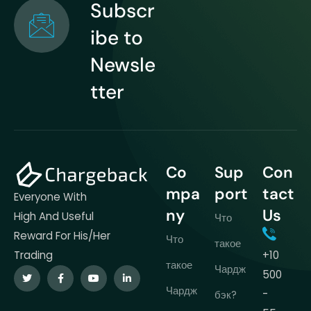
Subscr
ibe to
Newsle
tter
Co
Sup
Con
mpa
port
tact
Everyone With
ny
Us
High And Useful
Что
Reward For His/her
Что
такое
+10
Trading
такое
Чардж
500
Чардж
-
бэк?